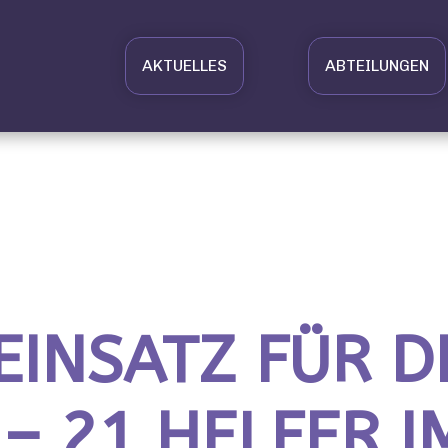
AKTUELLES
ABTEILUNGEN
EINSATZ FÜR D
– 21 HELFER I