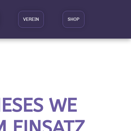
VEREIN
SHOP
IESES WE
M EINSATZ