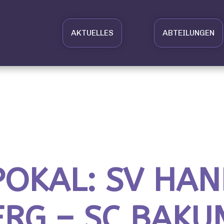
AKTUELLES
ABTEILUNGEN
POKAL: SV HA
G – SC BAKUM 