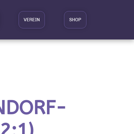
VEREIN
SHOP
ANDORF-
2:1)